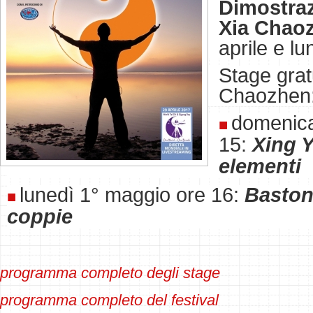
Dimostraz
Xia Chao
aprile e l
Stage grat
Chaozhen
domenica
15:
Xing Y
elementi
lunedì 1° maggio ore 16:
Baston
coppie
programma completo degli stage
programma completo del festival