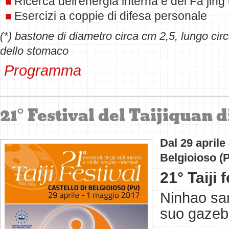
Ricerca dell'energia interna e del
Fa jing
Esercizi a coppie di difesa personale
(*) bastone di diametro circa cm 2,5, lungo cir
dello stomaco
Programma
21° Festival del Taijiquan 
Dal
29 aprile
Belgioioso (PV
21°
Taiji
f
Ninhao sa
suo gazeb